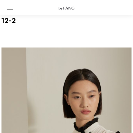
跳
跳
到
到
导
主
航
要
12-2
内
容
高定
成衣
资讯
时装屋