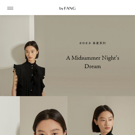
跳
跳
到
到
导
主
航
要
内
容
2023 春夏系列
A Midsummer Night’s
Dream
高定
成衣
资讯
时装屋