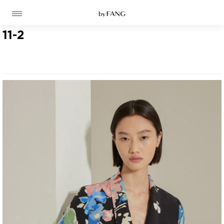
跳
跳
到
到
导
主
航
要
11-2
内
容
高定
成衣
资讯
时装屋