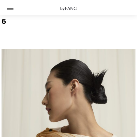
跳
跳
到
到
导
主
航
要
6
内
容
高定
成衣
资讯
时装屋