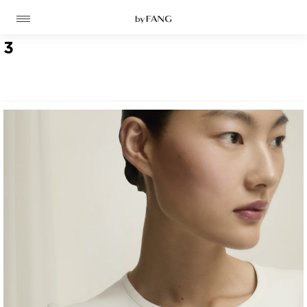
跳
跳
到
到
导
主
航
要
3
内
容
高定
成衣
资讯
时装屋