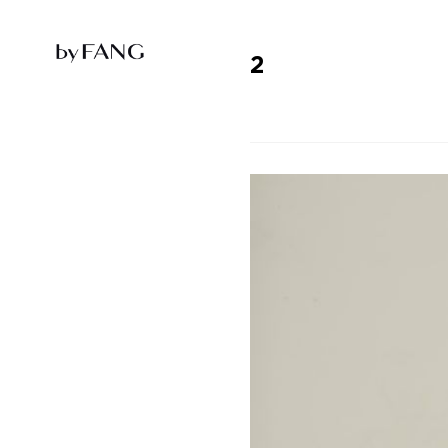
跳
跳
到
到
导
主
航
要
2
内
容