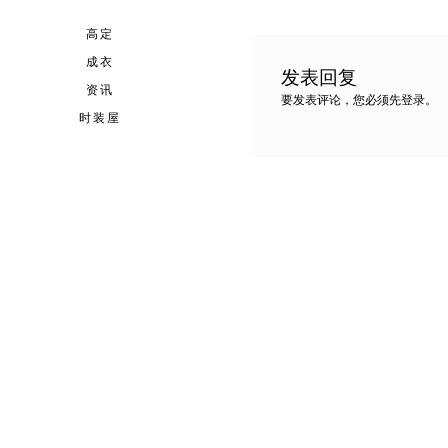
导
文
航
章:
高定
成衣
发表回复
资讯
要发表评论，您必须先
登录
。
时装屋