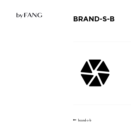
跳
跳
到
到
导
主
航
要
BRAND-S-B
内
容
文
上
brand-s-b
一
章
篇