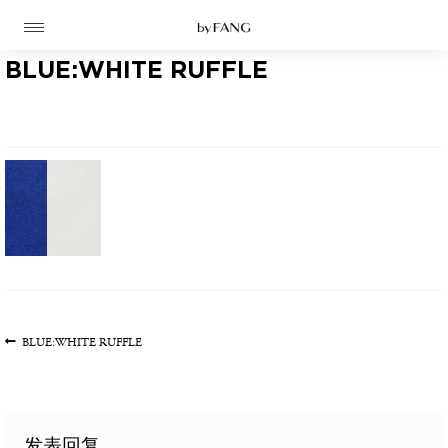
跳
跳
到
到
导
主
航
要
BLUE:WHITE RUFFLE
内
容
高定
成衣
资讯
文
上
BLUE:WHITE RUFFLE
一
章
时装屋
篇
导
文
航
章:
发表回复