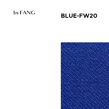
跳
跳
到
到
导
主
航
要
BLUE-FW20
内
容