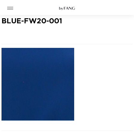
跳
跳
到
到
导
主
航
要
BLUE-FW20-001
内
容
高定
成衣
资讯
时装屋