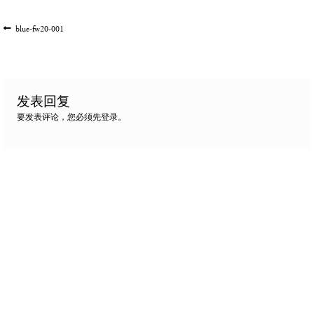
文
上
blue-fw20-001
一
章
篇
导
文
航
章:
发表回复
要发表评论，您必须先
登录
。