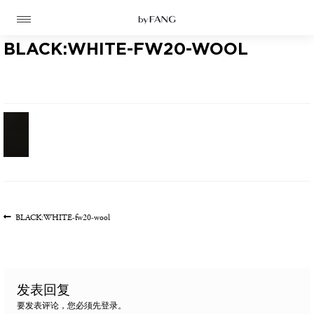
跳
跳
到
到
导
主
航
要
BLACK:WHITE-FW20-WOOL
内
容
高定
成衣
文
上
BLACK:WHITE-fw20-wool
一
章
资讯
篇
导
文
时装屋
航
章:
发表回复
要发表评论，您必须先
登录
。