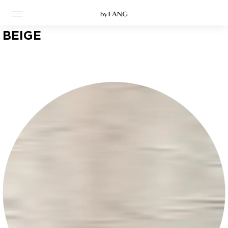
跳
跳
到
到
导
主
航
要
BEIGE
内
容
高定
成衣
资讯
时装屋