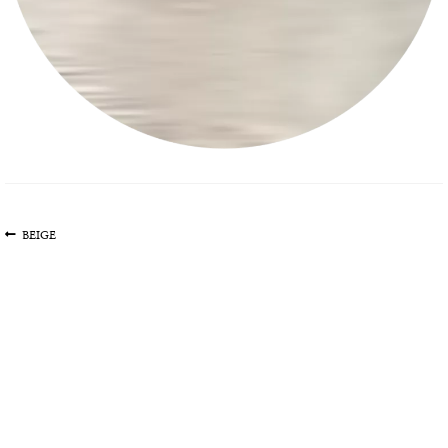
文
上
BEIGE
一
章
篇
导
文
航
章: