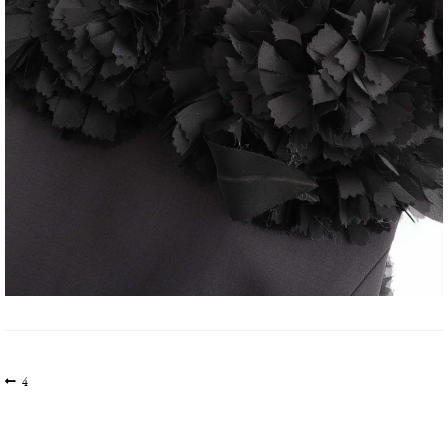
文
上
4
一
章
篇
导
文
航
章: