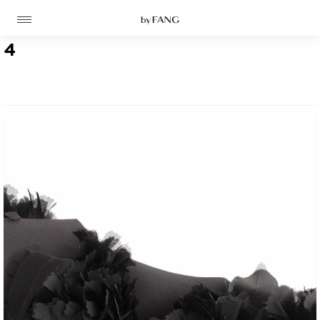
跳
跳
到
到
导
主
航
要
4
内
容
高定
成衣
资讯
时装屋