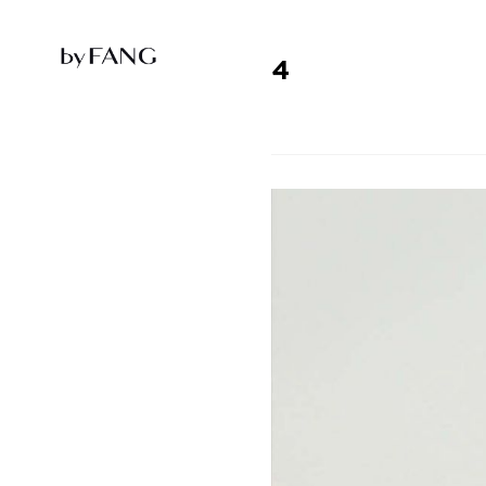
跳
跳
到
到
导
主
航
要
4
内
容