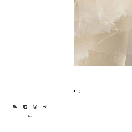
文
上
4
一
章
篇
导
文
航
章:
En