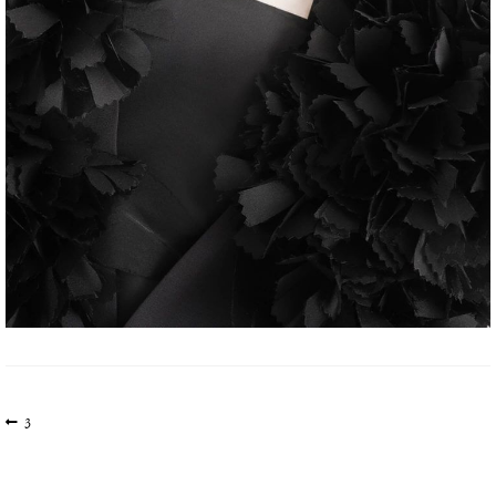
文
上
3
一
章
篇
导
文
航
章: