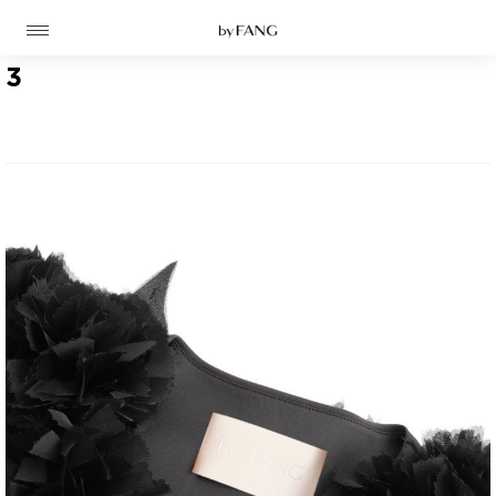
跳
跳
到
到
导
主
航
要
3
内
容
高定
成衣
资讯
时装屋