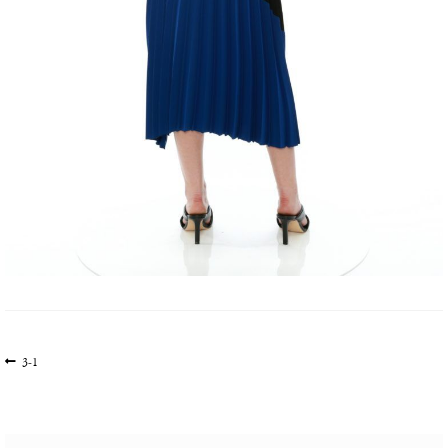
文
上
3-1
一
章
篇
导
文
航
章: