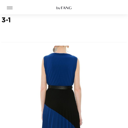
跳
跳
到
到
导
主
航
要
3-1
内
容
高定
成衣
资讯
时装屋