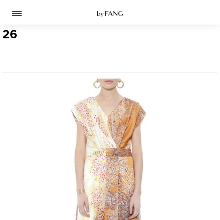
跳
跳
到
到
导
主
航
要
26
内
容
高定
成衣
资讯
时装屋