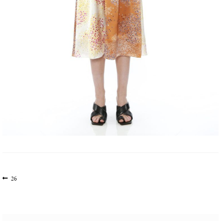
文
上
26
一
章
篇
导
文
航
章: