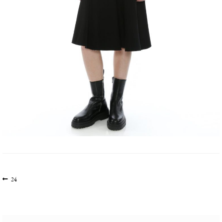
文
上
24
一
章
篇
导
文
航
章: