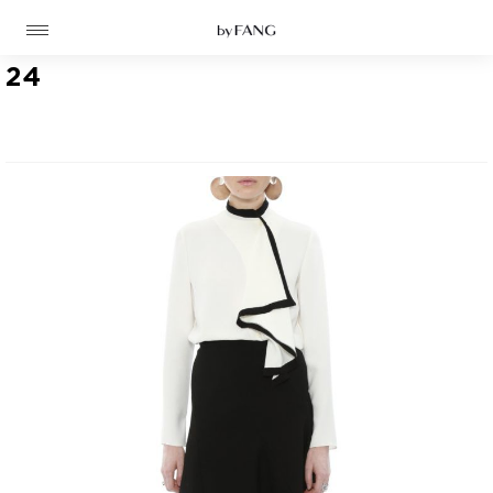
跳
跳
到
到
导
主
航
要
24
内
容
高定
成衣
资讯
时装屋