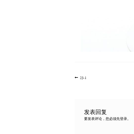
文
上
23-1
一
章
篇
导
文
航
章:
发表回复
要发表评论，您必须先
登录
。