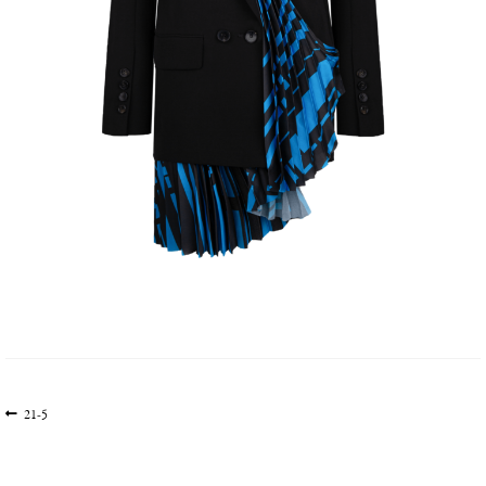
文
上
21-5
一
章
篇
导
文
航
章: