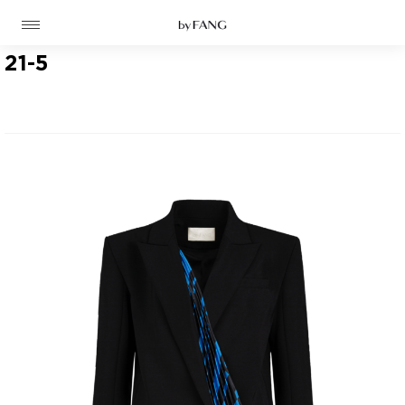
跳
跳
到
到
导
主
航
要
21-5
内
容
高定
成衣
资讯
时装屋