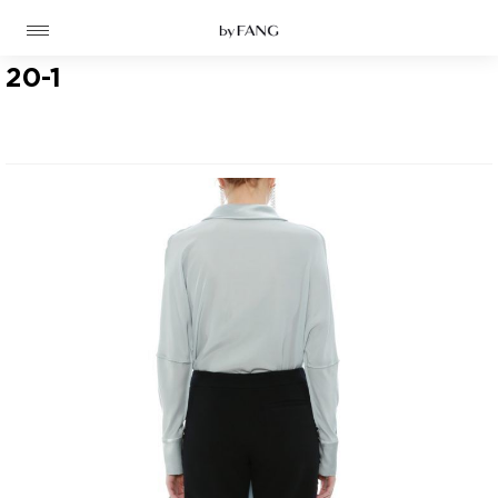
跳
跳
到
到
导
主
航
要
20-1
内
容
高定
成衣
资讯
时装屋