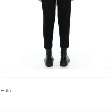
文
上
20-1
一
章
篇
导
文
航
章: