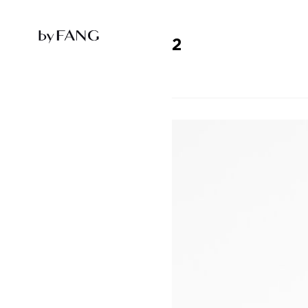
跳
跳
到
到
导
主
航
要
2
内
容