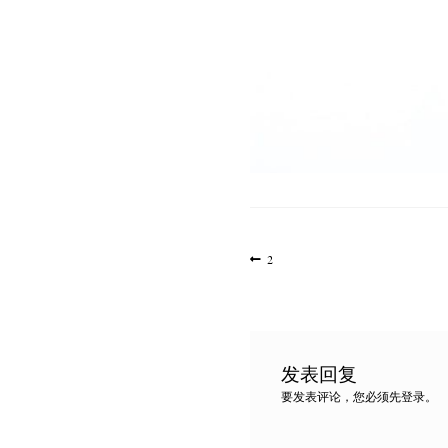
文
上
2
一
章
篇
导
文
航
章:
发表回复
要发表评论，您必须先
登录
。