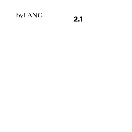
跳
跳
到
到
导
主
航
要
2.1
内
容