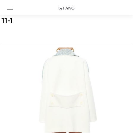
跳
跳
到
到
导
主
航
要
11-1
内
容
高定
成衣
资讯
时装屋