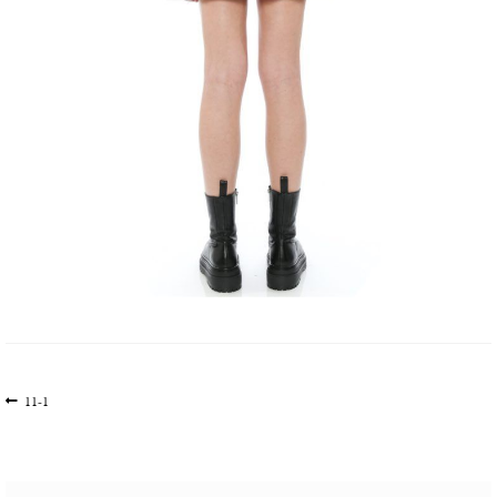
文
上
11-1
一
章
篇
导
文
航
章: