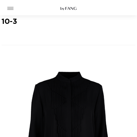
跳
跳
到
到
导
主
航
要
10-3
内
容
高定
成衣
资讯
时装屋