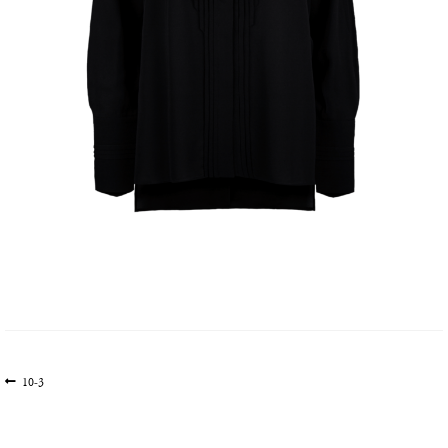
文
上
10-3
一
章
篇
导
文
航
章: