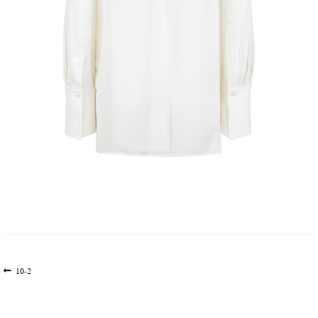
文
上
10-2
一
章
篇
导
文
航
章: