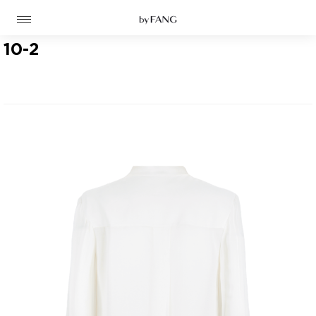
跳
跳
到
到
导
主
航
要
10-2
内
容
高定
成衣
资讯
时装屋