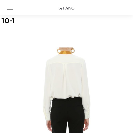
跳
跳
到
到
导
主
航
要
10-1
内
容
高定
成衣
资讯
时装屋