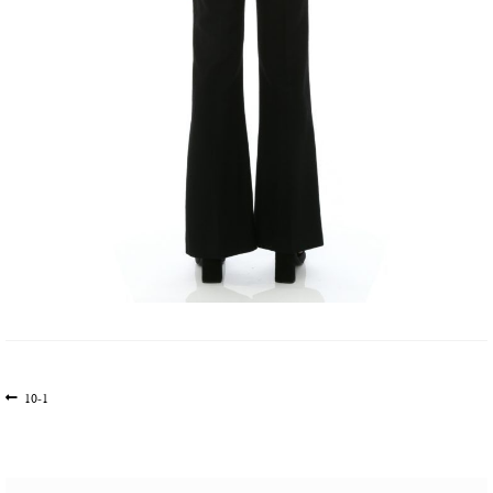
文
上
10-1
一
章
篇
导
文
航
章: