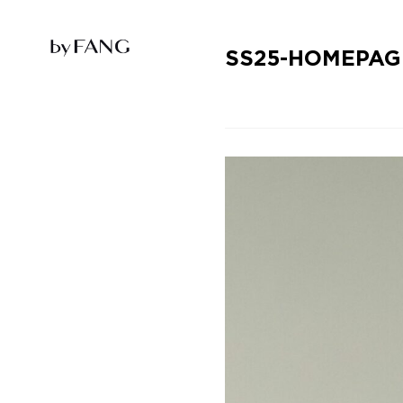
跳
跳
到
到
导
主
航
要
SS25-HOMEPAG
内
容