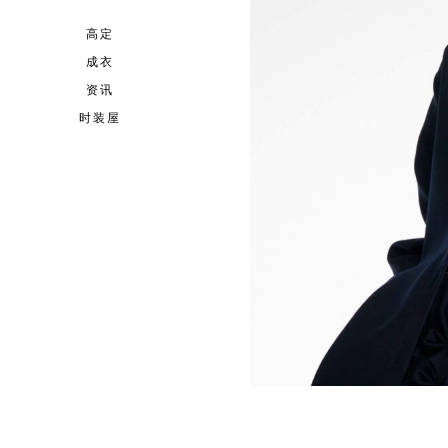
高定
成衣
资讯
时装屋