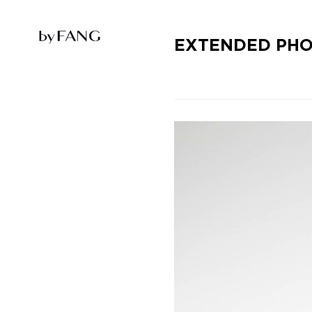
跳
跳
到
到
导
主
航
要
EXTENDED PHO
内
容