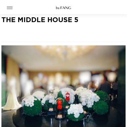
跳
跳
到
到
导
主
航
要
THE MIDDLE HOUSE 5
内
容
高定
成衣
资讯
时装屋