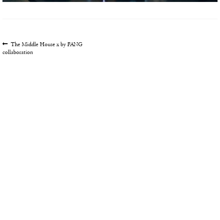
文
上
The Middle House x by FANG
一
collaboration
章
篇
导
文
航
章: