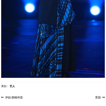
类别：
艺人
文
上
下
伊娃·朗格利亚
景甜
一
一
章
篇
篇