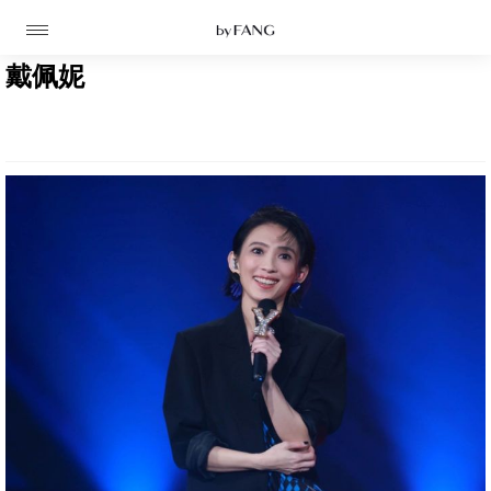
跳
跳
到
到
导
主
航
要
戴佩妮
内
容
高定
成衣
资讯
时装屋