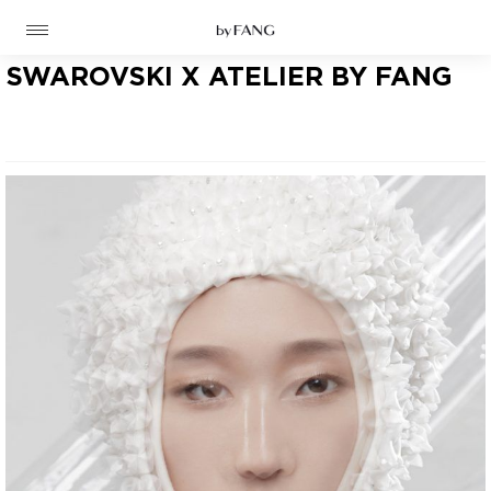
跳
跳
到
到
导
主
航
要
SWAROVSKI X ATELIER BY FANG
内
容
高定
成衣
资讯
时装屋