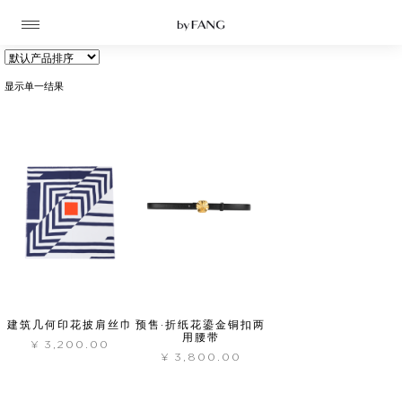
跳
跳
到
到
导
主
航
要
内
容
显示单一结果
高定
成衣
资讯
建筑几何印花披肩丝巾
预售·折纸花鎏金铜扣两
时装屋
用腰带
¥
3,200.00
¥
3,800.00