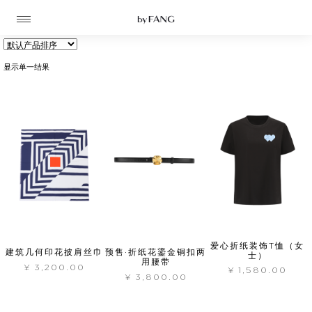
跳
跳
到
到
导
主
航
要
内
容
显示单一结果
爱心折纸装饰T恤（女
高定
建筑几何印花披肩丝巾
预售·折纸花鎏金铜扣两
士）
用腰带
¥
3,200.00
¥
1,580.00
成衣
¥
3,800.00
资讯