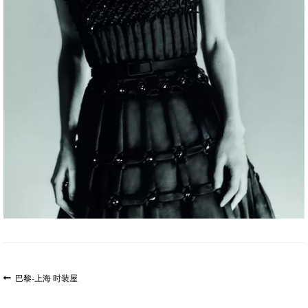
文
上
巴黎-上海 时装屋
一
章
篇