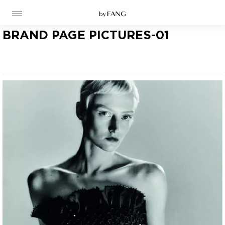
跳
跳
到
到
导
主
航
要
BRAND PAGE PICTURES-01
内
容
高定
成衣
资讯
时装屋