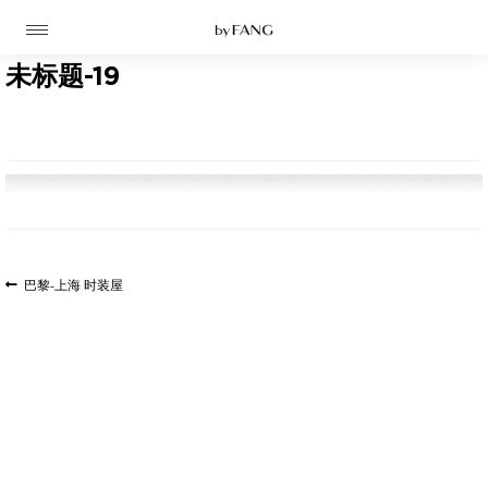
跳
跳
到
到
导
主
航
要
未标题-19
内
容
文
上
巴黎-上海 时装屋
高定
一
章
篇
成衣
导
文
航
章:
资讯
时装屋