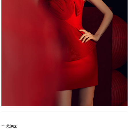
文
上
戴佩妮