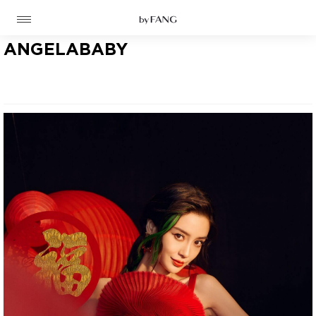
跳
跳
到
到
导
主
航
要
ANGELABABY
内
容
高定
成衣
资讯
时装屋