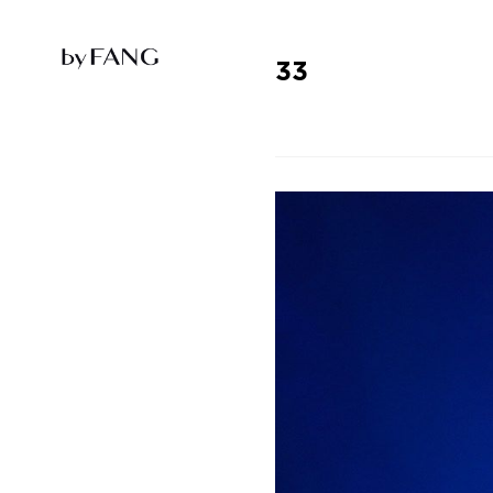
跳
跳
到
到
导
主
航
要
33
内
容