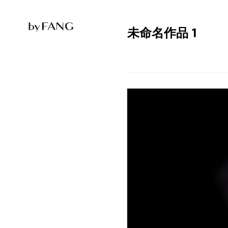
跳
跳
到
到
导
主
航
要
未命名作品 1
内
容