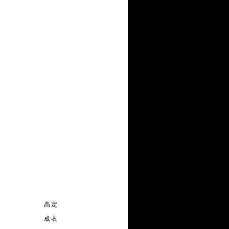
高定
成衣