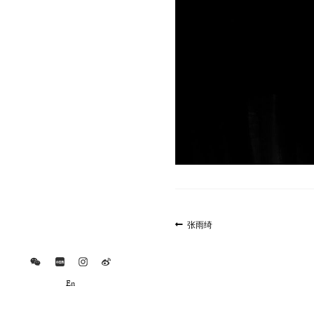
文
上
张雨绮
一
章
篇
导
文
航
章:
En