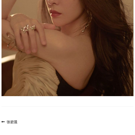
文
上
张碧晨
一
章
篇