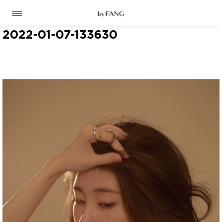
跳
跳
到
到
导
主
航
要
2022-01-07-133630
内
容
高定
成衣
资讯
时装屋