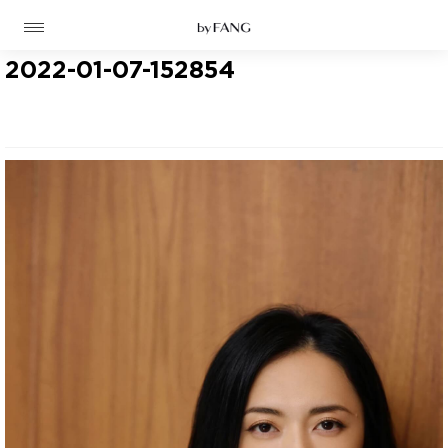
跳
跳
到
到
导
主
航
要
2022-01-07-152854
内
容
高定
成衣
资讯
时装屋