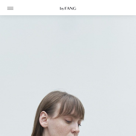
跳
跳
到
到
导
主
航
要
内
容
高定
成衣
资讯
时装屋