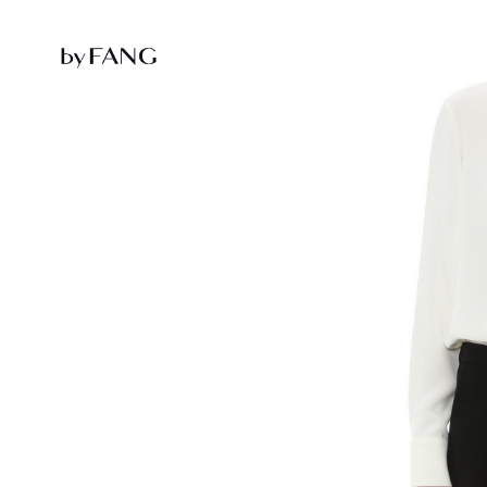
跳
跳
到
到
导
主
航
要
内
容