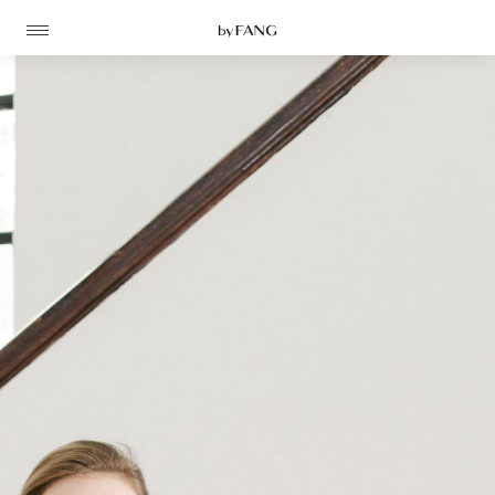
跳
跳
到
到
导
主
航
要
内
容
高定
成衣
资讯
时装屋