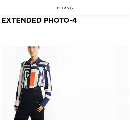
跳
跳
到
到
导
主
航
要
EXTENDED PHOTO-4
内
容
高定
成衣
资讯
时装屋