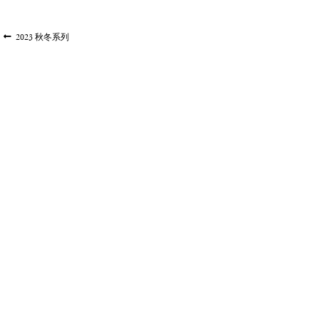
文
上
2023 秋冬系列
一
章
篇
导
文
航
章: