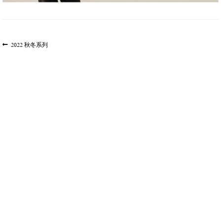
文
上
2022 秋冬系列
一
章
篇
导
文
航
章: