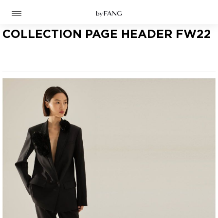
跳
跳
到
到
导
主
航
要
COLLECTION PAGE HEADER FW22
内
容
高定
成衣
资讯
时装屋