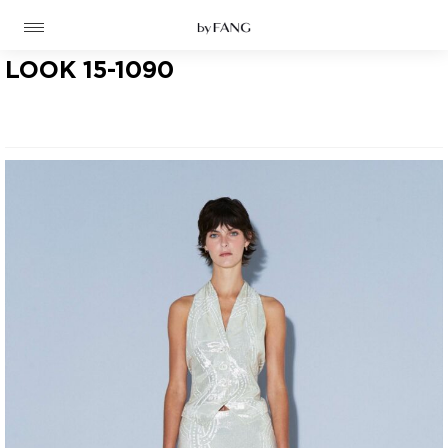
跳
跳
到
到
导
主
航
要
LOOK 15-1090
内
容
高定
成衣
资讯
时装屋