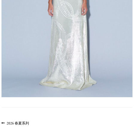
文
上
2026 春夏系列
一
章
篇