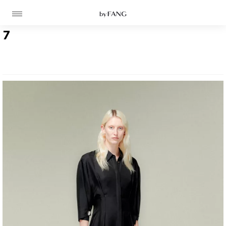
跳
跳
到
到
导
主
航
要
7
内
容
高定
成衣
资讯
时装屋