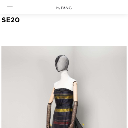
跳
跳
到
到
导
主
航
要
SE20
内
容
高定
成衣
资讯
时装屋